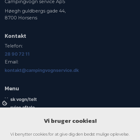
Campingvogn service ApS
Høegh guldbergs gade 44,
8700 Horsens
Kontakt
Telefon:
28 90 72 11
Email:
kontakt@campingvognservice.dk
Menu
Vask vogn/telt
Service aftale
Fortelte
Vi bruger cookies!
Gasservice
Galleri
Vi benytter cookies for at give dig den bedst mulige oplevelse.
Shop