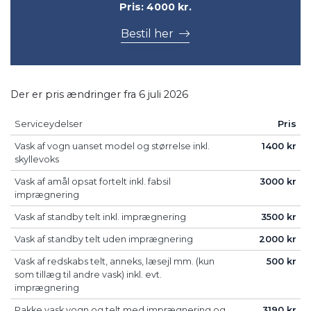
Pris: 4000 kr.
Bestil her
Der er pris ændringer fra 6 juli 2026
Serviceydelser
Pris
Vask af vogn uanset model og størrelse inkl.
1400 kr
skyllevoks
Vask af amål opsat fortelt inkl. fabsil
3000 kr
imprægnering
Vask af standby telt inkl. imprægnering
3500 kr
Vask af standby telt uden imprægnering
2000 kr
Vask af redskabs telt, anneks, læsejl mm. (kun
500 kr
som tillæg til andre vask) inkl. evt.
imprægnering
Pakke vask vogn og telt med imprægnering og
3190 kr